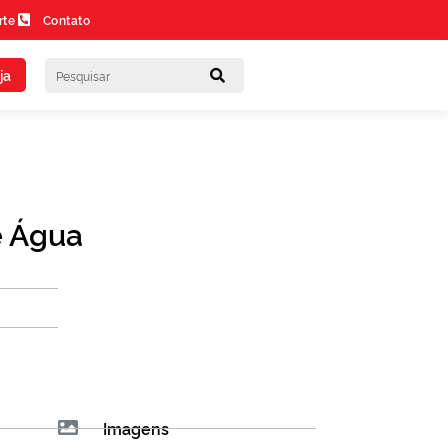
rte
Contato
ja
e Água
Imagens