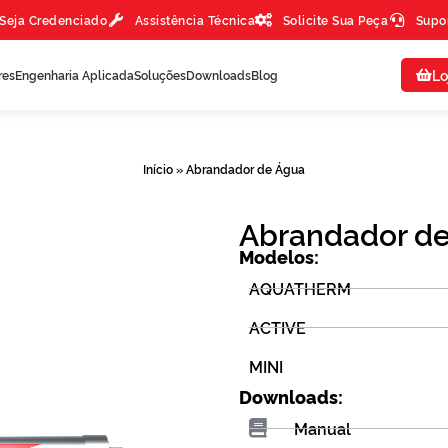
Seja Credenciado
Assistência Técnica
Solicite Sua Peça
Supo
Lo
res
Engenharia Aplicada
Soluções
Downloads
Blog
Início
»
Abrandador de Água
Abrandador d
Modelos:
AQUATHERM
ACTIVE
MINI
Downloads:
Manual