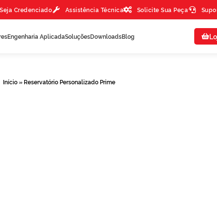
Seja Credenciado
Assistência Técnica
Solicite Sua Peça
Supo
Lo
res
Engenharia Aplicada
Soluções
Downloads
Blog
Início
»
Reservatório Personalizado Prime