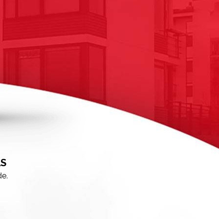
AS
de.