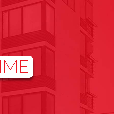
O
IME