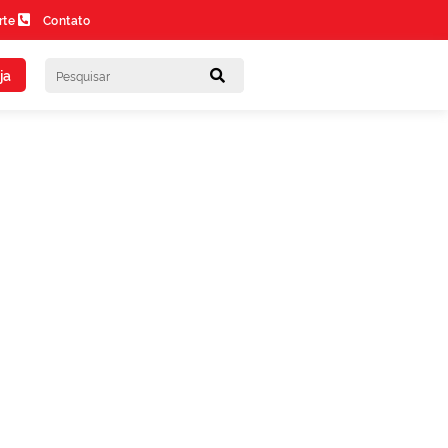
rte
Contato
ja