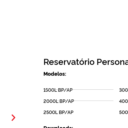
Reservatório Person
Modelos:
1500L BP/AP
300
2000L BP/AP
400
2500L BP/AP
500
Downloads: