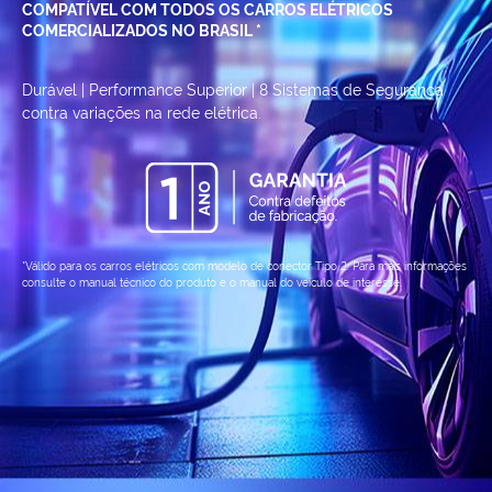
COMPATÍVEL COM TODOS OS CARROS ELÉTRICOS
COMERCIALIZADOS NO BRASIL *
Durável | Performance Superior | 8 Sistemas de Segurança
contra variações na rede elétrica.
*Válido para os carros elétricos com modelo de conector Tipo 2. Para mais informações
consulte o manual técnico do produto e o manual do veículo de interesse.