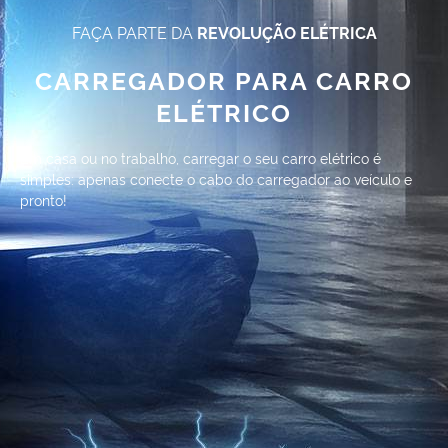
FAÇA PARTE DA
REVOLUÇÃO ELÉTRICA
CARREGADOR PARA CARRO
ELÉTRICO
Em casa ou no trabalho, carregar o seu carro elétrico é
simples: apenas conecte o cabo do carregador ao veículo e
pronto!