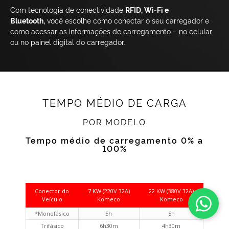
Com tecnologia de conectividade
RFID, Wi-Fi e
Bluetooth,
você escolhe como conectar o seu carregador e
como acessar as informações de carregamento – no celular
ou no painel digital do carregador.
TEMPO MÉDIO DE CARGA
POR MODELO
Tempo médio de carregamento 0% a
100%
Conector do
7 KW (220V 32A)
22 KW (380V 32A)
Veículo
Komeco
Komeco
*Monofásico
5h
5h
Trifásico
6h30m
4h30m