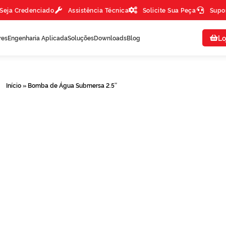
Seja Credenciado
Assistência Técnica
Solicite Sua Peça
Supo
Lo
res
Engenharia Aplicada
Soluções
Downloads
Blog
Início
»
Bomba de Água Submersa 2.5″