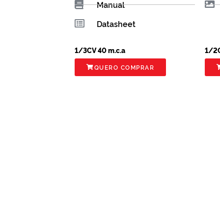
Manual
Datasheet
1/3CV 40 m.c.a
1/2C
QUERO COMPRAR