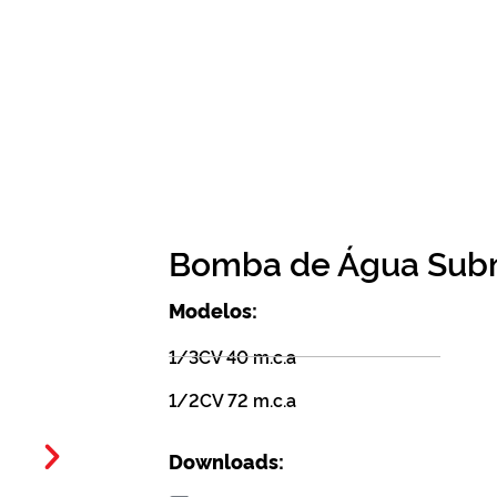
Bomba de Água Subm
Modelos:
1/3CV 40 m.c.a
1/2CV 72 m.c.a
Downloads: