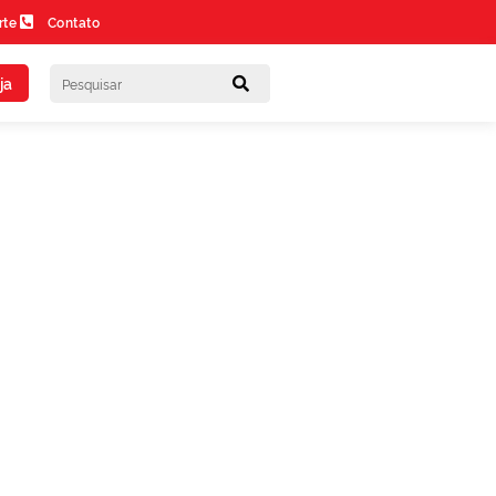
rte
Contato
ja