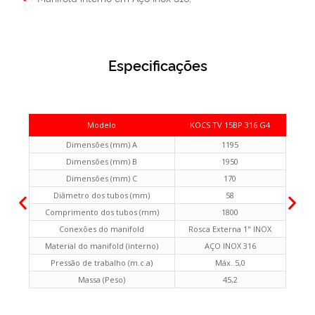
Especificações
Modelo
KOCS TV 15BP 316 G4
Dimensões (mm) A
1195
Dimensões (mm) B
1950
Dimensões (mm) C
170
Diâmetro dos tubos (mm)
58
Comprimento dos tubos (mm)
1800
Conexões do manifold
Rosca Externa 1" INOX
Material do manifold (interno)
AÇO INOX 316
Pressão de trabalho (m.c.a)
Máx. 5,0
Massa (Peso)
45,2