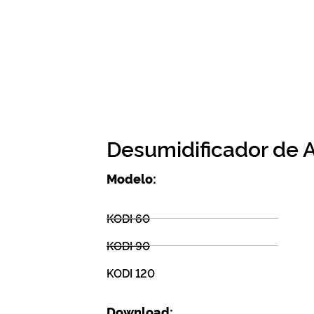
Desumidificador de Ar
Modelo:
KODI 60
KODI 90
KODI 120
Download: