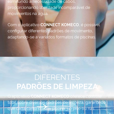
eliminando a necessidade de cabos,
proporcionando liberdade incomparável de
movimentos na água.
Com o aplicativo
CONNECT KOMECO
, é possível
configurar diferentes padrões de movimento,
adaptando-se a variados formatos de piscinas.
DIFERENTES
PADRÕES DE LIMPEZA
O aplicativo
CONNECT KOMECO
oferece controle
total sobre diversos padrões de limpeza, garantindo
que cada canto da sua piscina, no piso ou nas