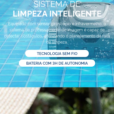
SISTEMA DE
LIMPEZA INTELIGENTE
Equipado com sensor giroscópio e infravermelho, o
sistema de processamento de imagem é capaz de
detectar obstáculos, otimizando o planejamento da rota
de limpeza.
TECNOLOGIA SEM FIO
BATERIA COM 3H DE AUTONOMIA