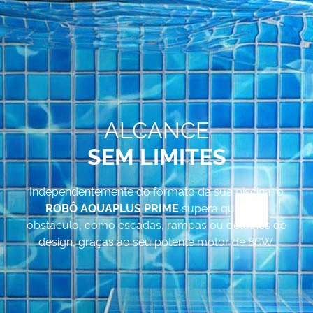
ALCANCE
SEM LIMITES
Independentemente do formato da sua piscina, o
ROBÔ AQUAPLUS PRIME
supera qualquer
obstáculo, como escadas, rampas ou detalhes de
design, graças ao seu potente motor de 80W.