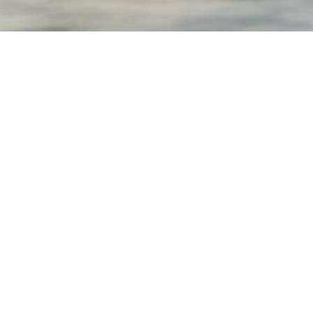
O PRIMEIRO DO
MERCADO
QUE LIMPA AS PAREDES E BORDAS
DA PISCINA.
Com rotação que pode chegar até 3.500 RPM, o
ROBÔ AQUAPLUS PRIME KOMECO
consegue subir
com facilidade as paredes da piscina, entregando
uma limpeza mais eficiente e completa. Através do
aplicativo Connect Komeco é possível configurar