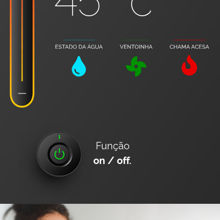
Função
on / off.