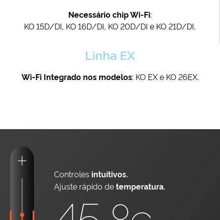
Necessário chip Wi-Fi
:
KO 15D/DI, KO 16D/DI, KO 20D/DI e KO 21D/DI.
Linha EX
Wi-Fi Integrado nos modelos
: KO EX e KO 26EX.
Controles
intuitivos.
Ajuste rápido de
temperatura.
45 ºc