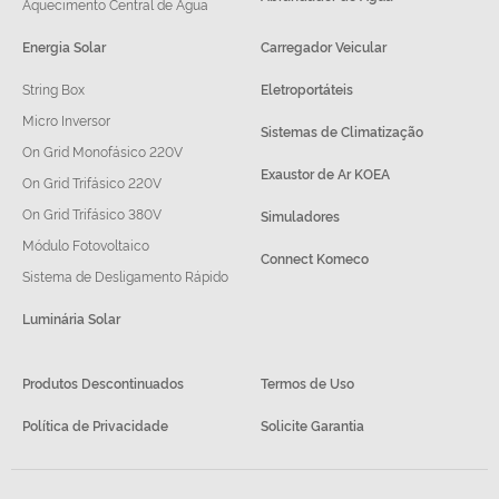
Aquecimento Central de Água
Energia Solar
Carregador Veicular
String Box
Eletroportáteis
Micro Inversor
Sistemas de Climatização
On Grid Monofásico 220V
Exaustor de Ar KOEA
On Grid Trifásico 220V
On Grid Trifásico 380V
Simuladores
Módulo Fotovoltaico
Connect Komeco
Sistema de Desligamento Rápido
Luminária Solar
Produtos Descontinuados
Termos de Uso
Política de Privacidade
Solicite Garantia