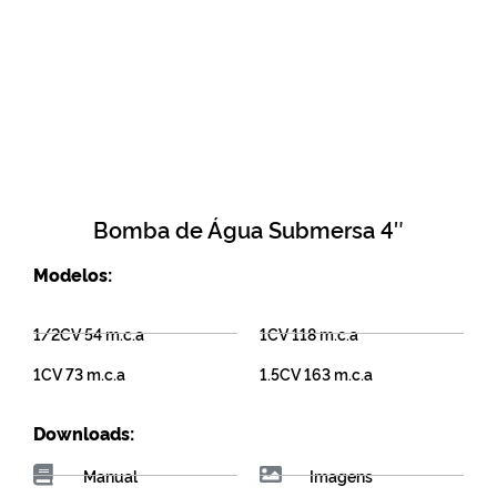
Bomba de Água Submersa 4″
Modelos:
1/2CV 54 m.c.a
1CV 118 m.c.a
1CV 73 m.c.a
1.5CV 163 m.c.a
Downloads:
Manual
Imagens