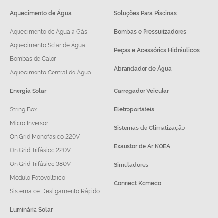
Aquecimento de Água
Soluções Para Piscinas
Aquecimento de Água a Gás
Bombas e Pressurizadores
Aquecimento Solar de Água
Peças e Acessórios Hidráulicos
Bombas de Calor
Abrandador de Água
Aquecimento Central de Água
Energia Solar
Carregador Veicular
String Box
Eletroportáteis
Micro Inversor
Sistemas de Climatização
On Grid Monofásico 220V
Exaustor de Ar KOEA
On Grid Trifásico 220V
On Grid Trifásico 380V
Simuladores
Módulo Fotovoltaico
Connect Komeco
Sistema de Desligamento Rápido
Luminária Solar