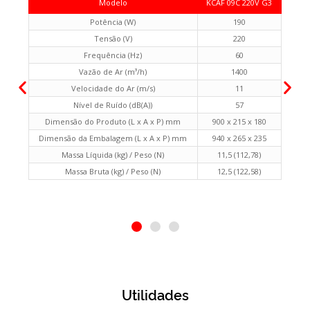
Modelo
KCAF 09C 220V G3
Potência (W)
190
Tensão (V)
220
Frequência (Hz)
60
Vazão de Ar (m³/h)
1400
Velocidade do Ar (m/s)
11
Nível de Ruído (dB(A))
57
Dimensão do Produto (L x A x P) mm
900 x 215 x 180
Dimensão da Embalagem (L x A x P) mm
940 x 265 x 235
Massa Líquida (kg) / Peso (N)
11,5 (112,78)
Massa Bruta (kg) / Peso (N)
12,5 (122,58)
Utilidades