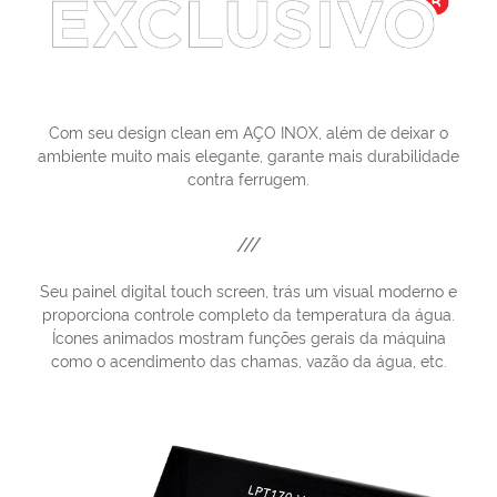
Com seu design clean em AÇO INOX, além de deixar o
ambiente muito mais elegante, garante mais durabilidade
contra ferrugem.
///
Seu painel digital touch screen, trás um visual moderno e
proporciona controle completo da temperatura da água.
Ícones animados mostram funções gerais da máquina
como o acendimento das chamas, vazão da água, etc.