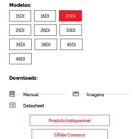
Modelos:
15DI
16DI
20DI
21DI
26DI
33DI
35DI
38DI
45DI
46DI
Downloads:
Manual
Imagens
Datasheet
Produto Indisponível
Fale Conosco