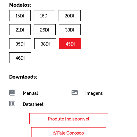
Modelos:
15DI
16DI
20DI
21DI
26DI
33DI
35DI
38DI
45DI
46DI
Downloads:
Manual
Imagens
Datasheet
Produto Indisponível
Fale Conosco